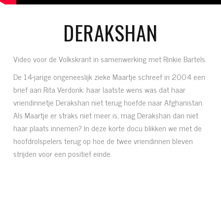
DERAKSHAN
Video voor de Volkskrant in samenwerking met Rinkie Bartels.
De 14-jarige ongeneeslijk zieke Maartje schreef in 2004 een
brief aan Rita Verdonk: haar laatste wens was dat haar
vriendinnetje Derakshan niet terug hoefde naar Afghanistan.
Als Maartje er straks niet meer is, mag Derakshan dan niet
haar plaats innemen? In deze korte docu blikken we met de
hoofdrolspelers terug op hoe de twee vriendinnen bleven
strijden voor een positief einde.